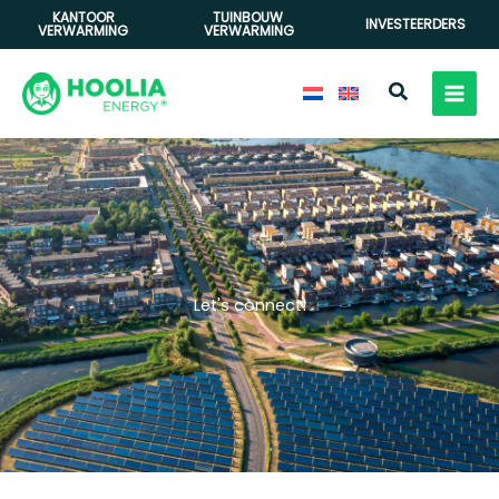
Ga
KANTOOR
TUINBOUW
INVESTEERDERS
VERWARMING
VERWARMING
naar
de
Zoeken
inhoud
Let's connect!