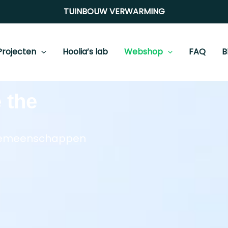
TUINBOUW
VERWARMING
Projecten
Hoolia’s lab
Webshop
FAQ
B
 the
 gemeenschappen