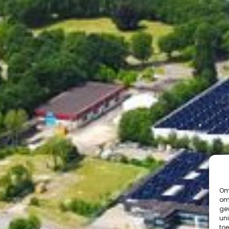
Om 
om
ge
uni
toe