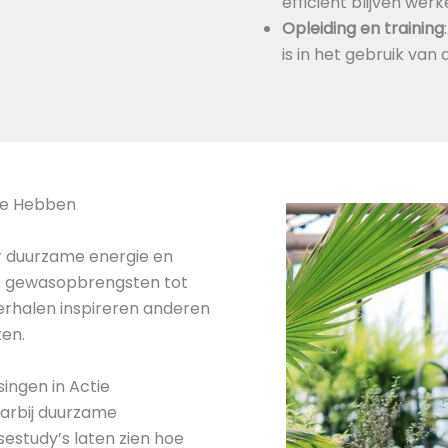
efficiënt blijven we
Opleiding en training
is in het gebruik va
ie Hebben
r duurzame energie en
de gewasopbrengsten tot
erhalen inspireren anderen
ten.
ingen in Actie
aarbij duurzame
estudy’s laten zien hoe