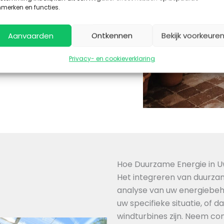
merken en functies.
g zijn op uw energie-
wind. Door windenergie te
Aanvaarden
Ontkennen
Bekijk voorkeure
rlagen en bijdragen aan
Privacy- en cookieverklaring
Hoe Duurzame Energie in U
Het integreren van duurza
analyse van uw energiebeho
uw specifieke situatie, of d
windturbines zijn. Neem co