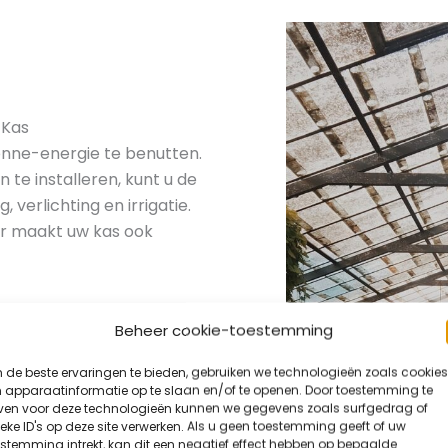
 Kas
onne-energie te benutten.
te installeren, kunt u de
verlichting en irrigatie.
ar maakt uw kas ook
Beheer cookie-toestemming
 bruikbare energie. Dit
wbare energiebron voor uw
de beste ervaringen te bieden, gebruiken we technologieën zoals cookies
n circulaire benadering van
 apparaatinformatie op te slaan en/of te openen. Door toestemming te
ven voor deze technologieën kunnen we gegevens zoals surfgedrag of
on wordt.
eke ID's op deze site verwerken. Als u geen toestemming geeft of uw
stemming intrekt, kan dit een negatief effect hebben op bepaalde