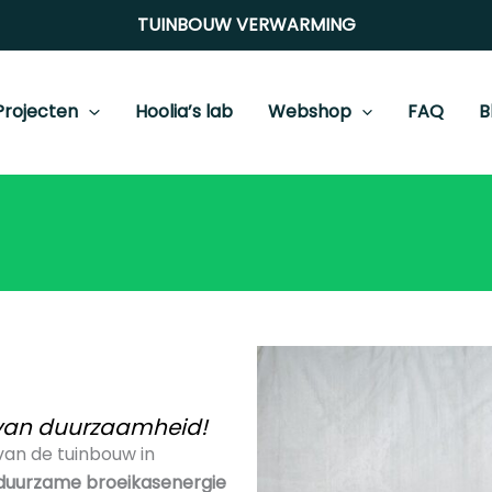
TUINBOUW
VERWARMING
Projecten
Hoolia’s lab
Webshop
FAQ
B
 van duurzaamheid!
an de tuinbouw in
duurzame broeikasenergie