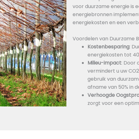
voor duurzame energie is e
energiebronnen implemente
energiekosten en een verbe
Voordelen van Duurzame B
Kostenbesparing
: D
energiekosten tot 40
Milieu-impact
: Door
vermindert u uw CO2-
gebruik van duurzame
afname van 50% in de
Verhoogde Oogstpro
zorgt voor een opti