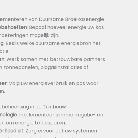
lementeren van Duurzame Broeikasenergie
ebehoeften
: Bepaal hoeveel energie uw kas
beteringen mogelijk zijn.
ng
: Beslis welke duurzame energiebron het
atie.
en
: Werk samen met betrouwbare partners
an zonnepanelen, biogasinstallaties of
eer
: Volg uw energieverbruik en pas waar
an.
iebeheersing in de Tuinbouw
nologie
: Implementeer slimme irrigatie- en
n om energie te besparen.
erhoud uit
: Zorg ervoor dat uw systemen