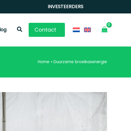
INVESTEERDERS
Zoeken
Contact
log
Home
»
Duurzame broeikasenergie