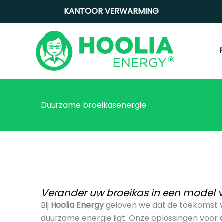
Ga
KANTOOR
VERWARMING
naar
de
inhoud
Duurzame broeikasenergie
Verander uw broeikas in een model
Bij
Hoolia Energy
geloven we dat de toekomst v
duurzame energie ligt. Onze oplossingen voor