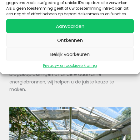
gegevens zoals surfgedrag of unieke ID's op deze site verwerken.
groeiomgeving voor uw gewassen.
Als u geen toestemming geeft of uw toestemming intrekt, kan dit
Innovatieve Technologieën
: Profiteer van de
een negatief effect hebben op bepaalde kenmerken en functies.
nieuwste ontwikkelingen in kastechnologie.
Aanvaarden
Onze Aanpak
Ontkennen
Bij Hoolia Energy analyseren we uw specifieke
behoeften en bieden we op maat gemaakte
Bekijk voorkeuren
oplossingen die perfect aansluiten op uw kassen. Of
Privacy- en cookieverklaring
het nu gaat om server-gegenereerde warmte,
biogasoplossingen of andere duurzame
energiebronnen, wij helpen u de juiste keuze te
maken.