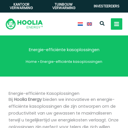
Ga
KANTOOR
TUINBOUW
INVESTEERDERS
VERWARMING
VERWARMING
naar
de
Zoeken
inhoud
Energie-efficiënte kasoplossingen
Home
»
Energie-efficiënte kasoplossingen
Energie-efficiënte Kasoplossingen
Bij
Hoolia Energy
bieden we innovatieve en energie-
efficiënte kasoplossingen die zijn ontworpen om de
productiviteit van uw gewassen te maximaliseren
terwijl u tegelijkertijd uw energiekosten verlaagt. Onze
oplossingen zijn perfect voor telers die zich willen