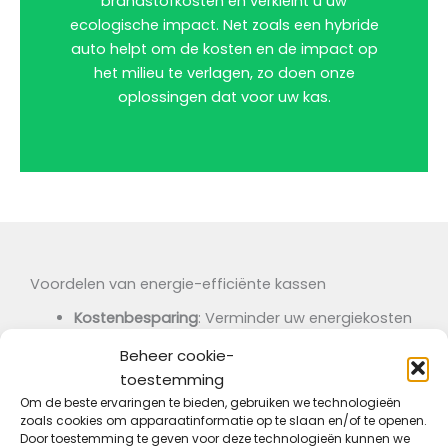
brandstofkosten en verkleint u uw
ecologische impact. Net zoals een hybride
auto helpt om de kosten en de impact op
het milieu te verlagen, zo doen onze
oplossingen dat voor uw kas.
Voordelen van energie-efficiënte kassen
Kostenbesparing
: Verminder uw energiekosten
met innovatieve oplossingen.
Beheer cookie-
Duurzaamheid
: Verminder uw ecologische
toestemming
voetafdruk door gebruik te maken van
Om de beste ervaringen te bieden, gebruiken we technologieën
hernieuwbare energiebronnen.
zoals cookies om apparaatinformatie op te slaan en/of te openen.
Verbeterde Oogsten
: Zorg voor een optimale
Door toestemming te geven voor deze technologieën kunnen we