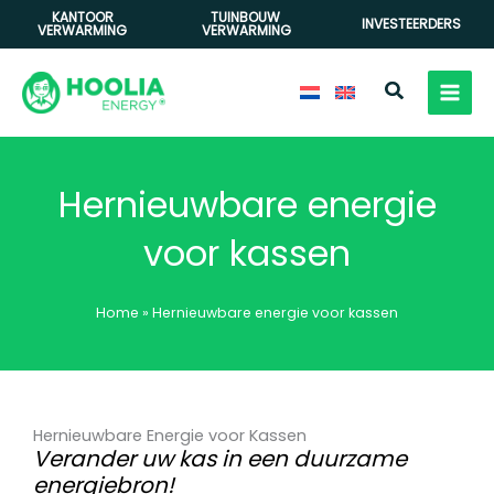
Ga
KANTOOR
TUINBOUW
INVESTEERDERS
VERWARMING
VERWARMING
naar
de
Zoeken
inhoud
Hernieuwbare energie
voor kassen
Home
»
Hernieuwbare energie voor kassen
Hernieuwbare Energie voor Kassen
Verander uw kas in een duurzame
energiebron!