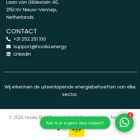
Laan van Gildestein 40,
2151 HV Nieuw-Vennep,
Netherlands
CONTACT
+31 252 251 100
support@hoolia.energy
Linkedin
Wij erkennen de uiteenlopende energiebehoeften van elke
sector.
© 2026 Hoolia BV |
Privacybeleid
|
Voorwaarden
| Made with
by