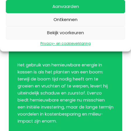
energiekosten met gemiddeld 30-50%
Aanvaarden
verlagen.
Het gebruik van hernieuwbare energie in de
Ontkennen
tuinbouw kan de CO2-uitstoot met meer dan
Bekijk voorkeuren
40% verminderen, wat aanzienlijke
milieuvoordelen oplevert.
Privacy- en cookieverklaring
Het gebruik van hernieuwbare energie in
kassen is als het planten van een boom:
terwijl de boom tijd nodig heeft om te
groeien en vruchten af te werpen, levert hij
uiteindelijk schaduw en zuurstof. Evenzo
biedt hernieuwbare energie nu misschien
een initiële investering, maar de lange termijn
voordelen in kostenbesparing en milieu-
impact zijn enorm.