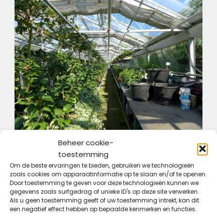
Beheer cookie-
toestemming
Om de beste ervaringen te bieden, gebruiken we technologieën
zoals cookies om apparaatinformatie op te slaan en/of te openen.
Door toestemming te geven voor deze technologieën kunnen we
Statistieken over Hernieuwbare Energie voor Kassen
gegevens zoals surfgedrag of unieke ID's op deze site verwerken.
Als u geen toestemming geeft of uw toestemming intrekt, kan dit
Volgens recente studies kunnen kassen die
een negatief effect hebben op bepaalde kenmerken en functies.
overschakelen op hernieuwbare energie hun